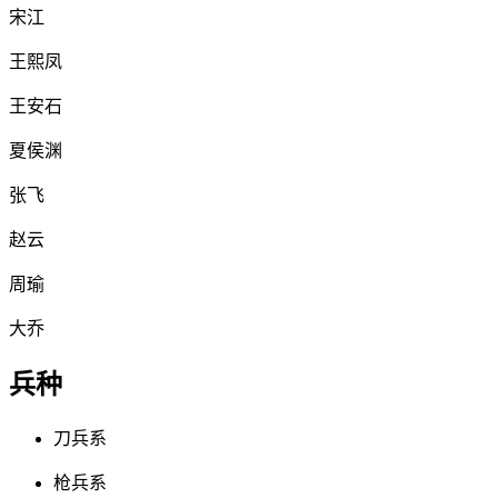
宋江
王熙凤
王安石
夏侯渊
张飞
赵云
周瑜
大乔
兵种
刀兵系
枪兵系