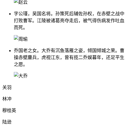
字公瑾，吴国名将。孙策死后辅佐孙权，在赤壁之战中
打败曹军。江陵被诸葛亮夺走后，被气得伤病发作吐血
而死。
乔国老之女。大乔有沉鱼落雁之姿，倾国倾城之荣。曹
操赤壁鏖兵，虎视江东，曾有揽二乔娱暮年，还足平生
之愿。
关羽
林冲
穆桂英
陆逊