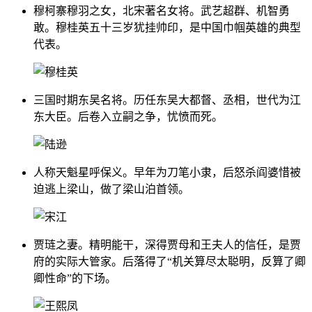
穆柯寨穆羽之女，北宋著名女将。武艺超群、机智勇
敢。穆桂英五十三岁犹挂帅印，是中国巾帼英雄的典型
代表。
三国时期东吴名将。历任东吴大都督、丞相，世代为江
东大臣。后卷入立嗣之争，忧愤而死。
人称天魁星呼保义。早年为刀笔小隶，后怒杀阎婆惜被
迫逃上梁山，做了梁山泊首领。
贾琏之妻。精明能干，深得贾母和王夫人的信任，是贾
府的实际大管家。后落得了“机关算尽太聪明，反算了卿
卿性命”的下场。