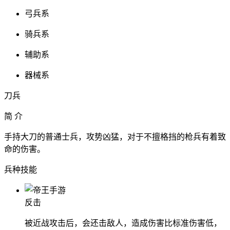
弓兵系
骑兵系
辅助系
器械系
刀兵
简 介
手持大刀的普通士兵，攻势凶猛，对于不擅格挡的枪兵有着致
命的伤害。
兵种技能
反击
被近战攻击后，会还击敌人，造成伤害比标准伤害低，