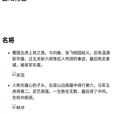
名将
蜀国五虎上将之首。与刘备、张飞桃园结义。后有温酒
斩华雄、过五关斩六将等后人传颂的事迹，最后败走麦
城，被吴军杀害。
人称天雄心豹子头，在梁山泊英雄中排行第六，马军五
虎将第二。武艺高强，一生胜仗无数，最后得了中风，
在杭州病逝。