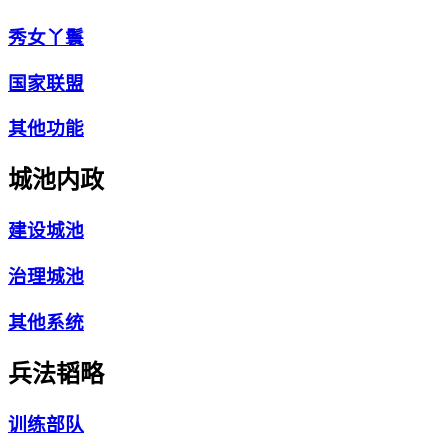
秀女丫鬟
国家联盟
其他功能
城池内政
建设城池
治理城池
其他系统
兵法韬略
训练部队