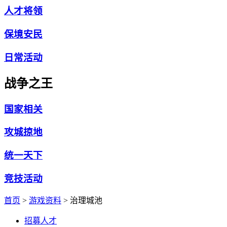
人才将领
保境安民
日常活动
战争之王
国家相关
攻城掠地
统一天下
竞技活动
首页
>
游戏资料
> 治理城池
招募人才