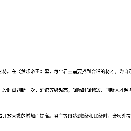
将。在《梦想帝王》里，每个君主需要找到合适的将才，为自
段时间刷新一次，酒馆等级越高，间隔时间越短，刷新人才越多
放天数的增加而提高。君主等级达到8级和16级时，会额外提高