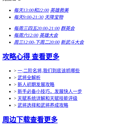
每天13:00和22:00
英雄救美
每天9:00-21:30
天降宝物
每周三四五20:00-21:00
群英会
每周六12:00
英雄大会
周三12:00-下周二20:00
新武斗大会
攻略心得
查看更多
>
一,二阶名将,我们到底该抓哪些
>
武将全解析
>
新人初期发展攻略
>
新手必备小技巧，发展快人一步
>
天赋系统详解和天赋技能评级
>
武将选择和武将养成攻略
周边下载
查看更多