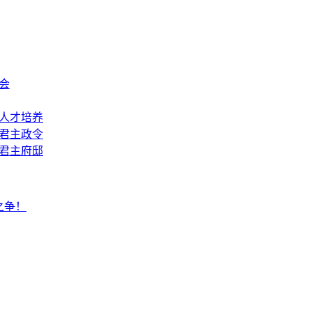
会
人才培养
君主政令
君主府邸
之争！