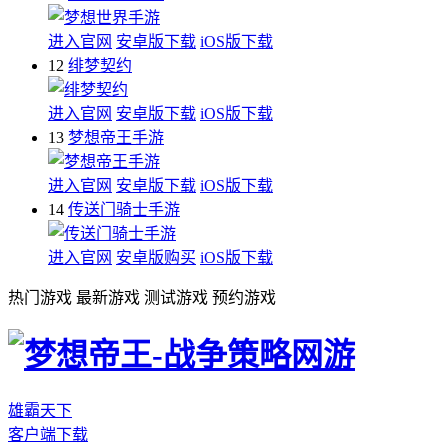
进入官网
安卓版下载
iOS版下载
12
绯梦契约
进入官网
安卓版下载
iOS版下载
13
梦想帝王手游
进入官网
安卓版下载
iOS版下载
14
传送门骑士手游
进入官网
安卓版购买
iOS版下载
热门游戏
最新游戏
测试游戏
预约游戏
雄霸天下
客户端下载