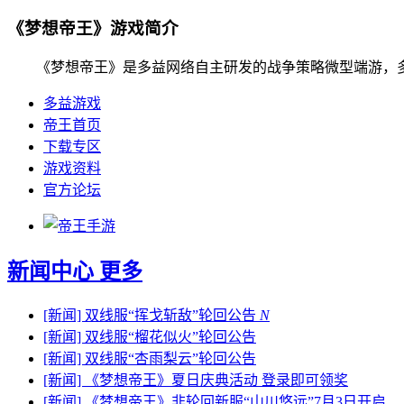
《梦想帝王》游戏简介
《梦想帝王》是多益网络自主研发的战争策略微型端游，多达1
多益游戏
帝王首页
下载专区
游戏资料
官方论坛
新闻中心
更多
[新闻] 双线服“挥戈斩敌”轮回公告
N
[新闻] 双线服“榴花似火”轮回公告
[新闻] 双线服“杏雨梨云”轮回公告
[新闻] 《梦想帝王》夏日庆典活动 登录即可领奖
[新闻] 《梦想帝王》非轮回新服“山川悠远”7月3日开启