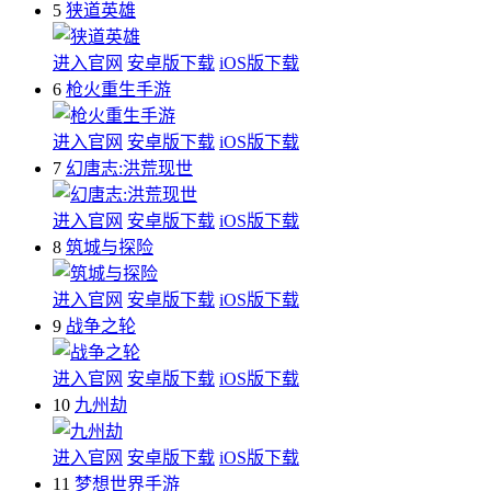
5
狭道英雄
进入官网
安卓版下载
iOS版下载
6
枪火重生手游
进入官网
安卓版下载
iOS版下载
7
幻唐志:洪荒现世
进入官网
安卓版下载
iOS版下载
8
筑城与探险
进入官网
安卓版下载
iOS版下载
9
战争之轮
进入官网
安卓版下载
iOS版下载
10
九州劫
进入官网
安卓版下载
iOS版下载
11
梦想世界手游