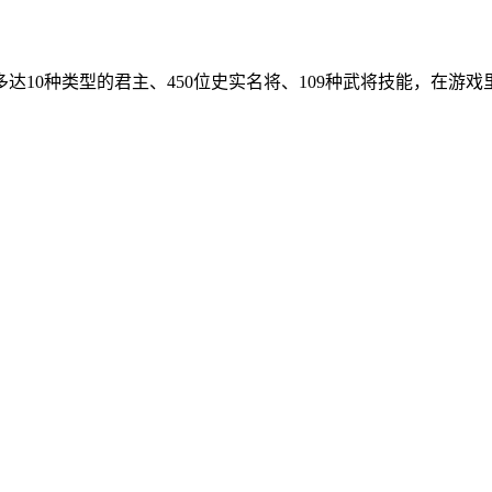
0种类型的君主、450位史实名将、109种武将技能，在游