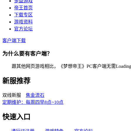
多益游戏
帝王首页
下载专区
游戏资料
官方论坛
客户端下载
为什么要有客户端？
跟其他网页游戏相比，《梦想帝王》PC客户端无需Loadin
新服推荐
双线新服
焦金流石
定期维护：每周四早8点~10点
快速入口