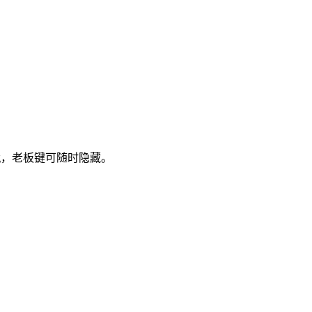
g，老板键可随时隐藏。