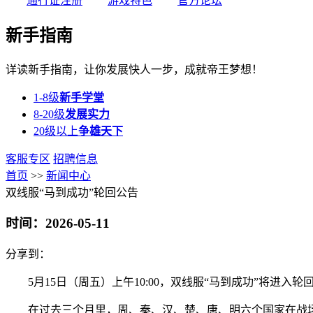
通行证注册
游戏特色
官方论坛
新手指南
详读新手指南，让你发展快人一步，成就帝王梦想！
1-8级
新手学堂
8-20级
发展实力
20级以上
争雄天下
客服专区
招聘信息
首页
>>
新闻中心
双线服“马到成功”轮回公告
时间：2026-05-11
分享到：
5月15日（周五）上午10:00，双线服“马到成功”将进入轮
在过去三个月里，周、秦、汉、楚、唐、明六个国家在战