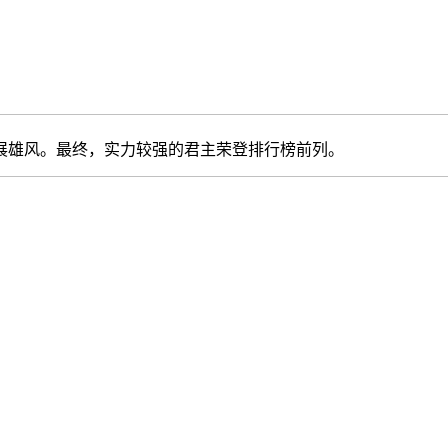
展雄风。最终，实力较强的君主荣登排行榜前列。