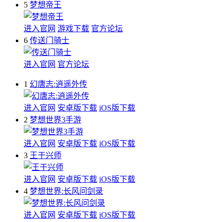
5
梦想帝王
进入官网
游戏下载
官方论坛
6
传送门骑士
进入官网
官方论坛
1
幻唐志:逍遥外传
进入官网
安卓版下载
iOS版下载
2
梦想世界3手游
进入官网
安卓版下载
iOS版下载
3
王于兴师
进入官网
安卓版下载
iOS版下载
4
梦想世界:长风问剑录
进入官网
安卓版下载
iOS版下载